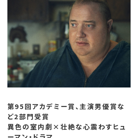
第95回アカデミー賞、主演男優賞な
ど2部門受賞
異色の室内劇×壮絶な心震わすヒュ
ーマン・ドラマ