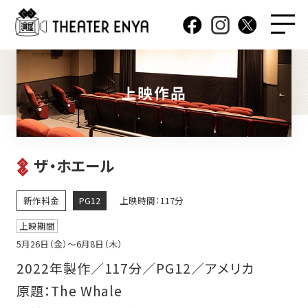
上映作品
ザ・ホエール
新作料金
PG12
上映時間：117分
上映期間
5月26日（金）〜6月8日（木）
2022年製作／117分／PG12／アメリカ
原題：The Whale