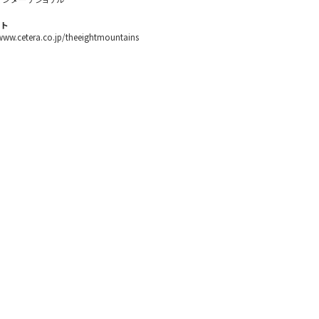
ト
/www.cetera.co.jp/theeightmountains