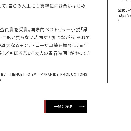
して、自らの人生にも真摯に向き合いはじめ
公式サイ
https:/
/
審査員賞を受賞。国際的ベストセラー小説「帰
う二度と戻らない時間だと知りながら、それで
の雄大なるモンテ・ローザ山麓を舞台に、青年
美しくもほろ苦い“大人の青春映画”がやってき
FUS BV – MENUETTO BV – PYRAMIDE PRODUCTIONS
A.
一覧に戻る