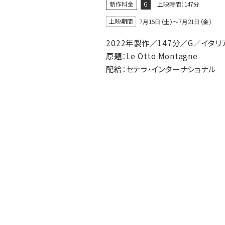
新作料金
G
上映時間：147分
上映期間
7月15日（土）〜7月21日（金）
2022年製作／147分／G／イタリ
原題：Le Otto Montagne
配給：セテラ・インターナショナル