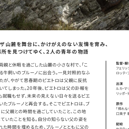
ーザ山麓を舞台に、かけがえのない友情を育み、
場所を見つけてゆく、２人の青年の物語
監督・脚
両親と休暇を過ごした山麓の小さな村で、「こ
フェリッ
る牛飼いのブルーノに出会う。一見対照的なふ
ロッテ・
たが、やがて思春期のピエトロは父親に反抗
出演
いてしまった。20年後、ピエトロは父の訃報を
ルカ・マ
リッポ・
も就職もせず、未来の見えない日々を送るピエ
いたブルーノと再会する。そこでピエトロは、ブ
原作
「帰れな
に父親との時間を過ごしていたこと、この地
口英子 
ていたことを知る。自分の知らない父の姿を
配給
れた時間を埋めるため、ブルーノとともに父の
セテラ・