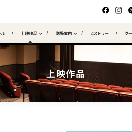
ール
上映作品
劇場案内
ヒストリー
ク
上映作品