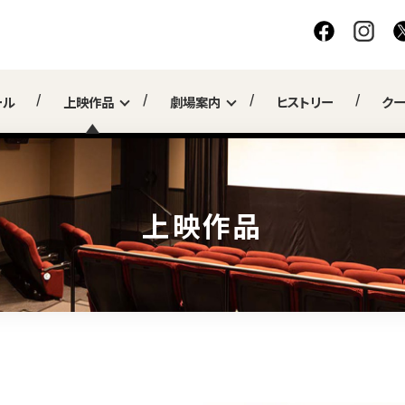
ール
上映作品
劇場案内
ヒストリー
ク
上映作品