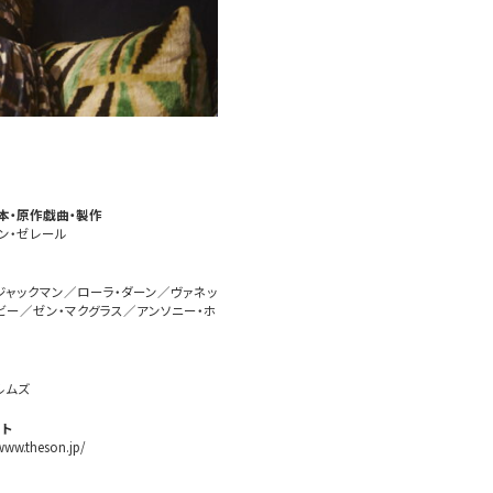
本・原作戯曲・製作
ン・ゼレール
ジャックマン／ローラ・ダーン／ヴァネッ
ビー／ゼン・マクグラス／アンソニー・ホ
ルムズ
ト
www.theson.jp/