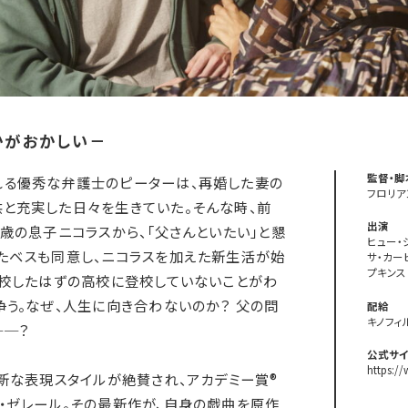
かがおかしい－
監督・脚
れる優秀な弁護士のピーターは、再婚した妻の
フロリア
と充実した日々を生きていた。そんな時、前
出演
7歳の息子ニコラスから、「父さんといたい」と懇
ヒュー・
たベスも同意し、ニコラスを加えた新生活が始
サ・カー
プキンス
転校したはずの高校に登校していないことがわ
争う。なぜ、人生に向き合わないのか？ 父の問
配給
キノフィ
──？
公式サイ
https://
斬新な表現スタイルが絶賛され、アカデミー賞®
・ゼレール。その最新作が、自身の戯曲を原作