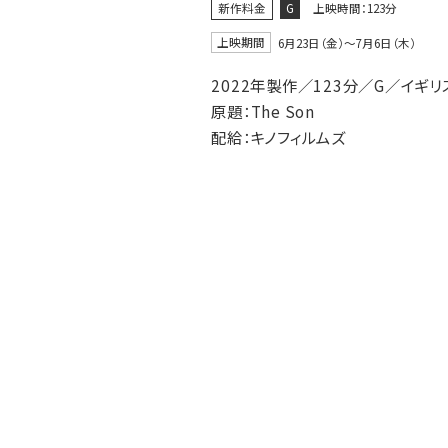
新作料金
G
上映時間：123分
上映期間
6月23日（金）〜7月6日（木）
2022年製作／123分／G／イギリ
原題：The Son
配給：キノフィルムズ