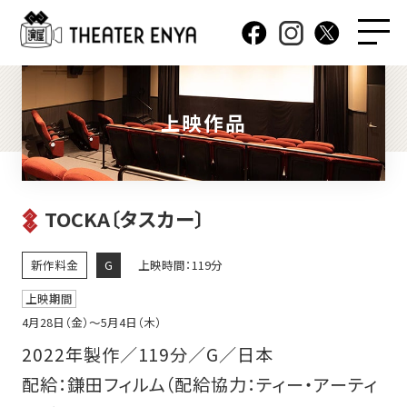
上映作品
TOCKA〔タスカー〕
新作料金
G
上映時間：119分
上映期間
4月28日（金）〜5月4日（木）
2022年製作／119分／G／日本
配給：鎌田フィルム（配給協力：ティー・アーティ