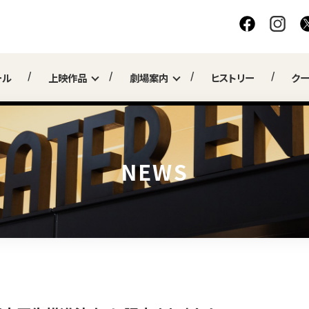
ール
上映作品
劇場案内
ヒストリー
ク
NEWS