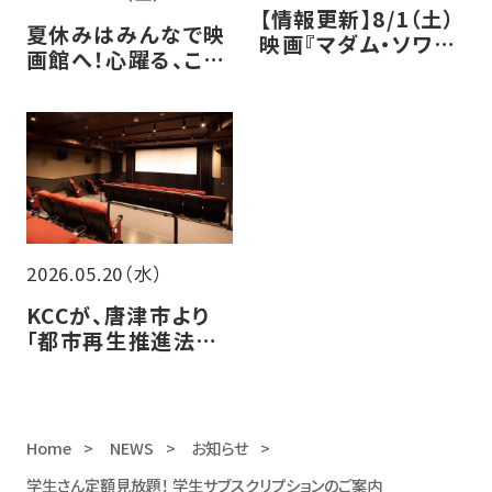
【情報更新】8/1（土）
夏休みはみんなで映
映画『マダム・ソワ・
画館へ！心躍る、この
セヴェンヌ』トークイ
夏の注目作5選
ベント開催決定！
2026.05.20（水）
KCCが、唐津市より
「都市再生推進法人」
に認定されました！
Home
NEWS
お知らせ
学生さん定額見放題！ 学生サブスクリプションのご案内