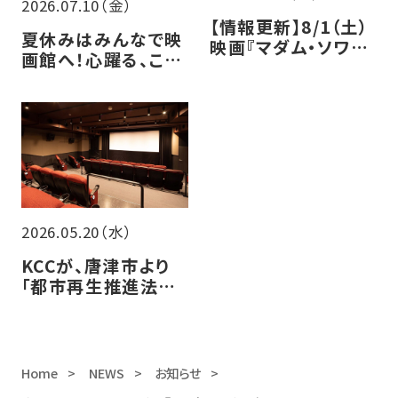
2026.07.10（金）
【情報更新】8/1（土）
夏休みはみんなで映
映画『マダム・ソワ・
画館へ！心躍る、この
セヴェンヌ』トークイ
夏の注目作5選
ベント開催決定！
2026.05.20（水）
KCCが、唐津市より
「都市再生推進法人」
に認定されました！
Home
NEWS
お知らせ