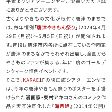
平素よりシアターエンヤをご愛顧いただき誠
にありがとうございます。
古くよりやきもの文化が根付く唐津のまちで
は、毎年恒例
「
唐津やきもん祭り
」
（2024年4月
29日（月祝）～5月5日（日祝）） が開催されま
す。普段は唐津市内各所に点在している作陶家
が唐津のまちなかでそれぞれ出展し、全国から
やきものファンが集まる、年に1度のゴールデ
ンウィーク恒例イベントです。
そこで、
KARAE
1Fの映画館シアターエンヤで
は、今年の唐津やきもん祭りのポスターを手掛
けられた
漫画家・東村アキコ
さんのコミック作
品を実写映画化した
『
海月姫
』
（2014年公開）