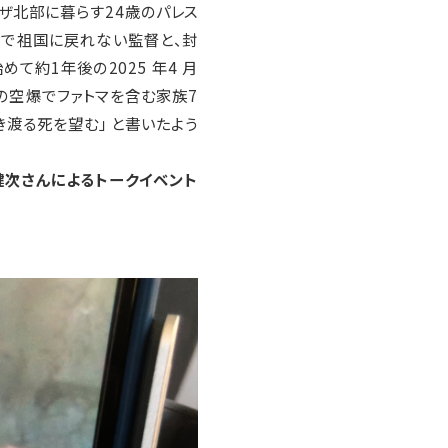
ガザ北部に暮らす24歳のパレス
命で祖国に戻れない監督と、封
て約1年後の2025 年4 ⽉
軍の空爆でファトマを含む家族7
き渡る死を望む」 と書いたよう
健次さんによるトークイベント