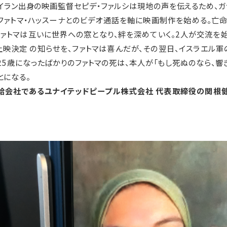
、イラン出身の映画監督セピデ・ファルシは現地の声を伝えるため、
、ファトマ・ハッスーナとのビデオ通話を軸に映画制作を始める。亡
トマは互いに世界への窓となり、絆を深めていく。2⼈が交流を始め
上映決定 の知らせを、ファトマは喜んだが、その翌⽇、イスラエル
25歳になったばかりのファトマの死は、本⼈が「もし死ぬのなら、響
とになる。
配給会社であるユナイテッドピープル株式会社 代表取締役の関根