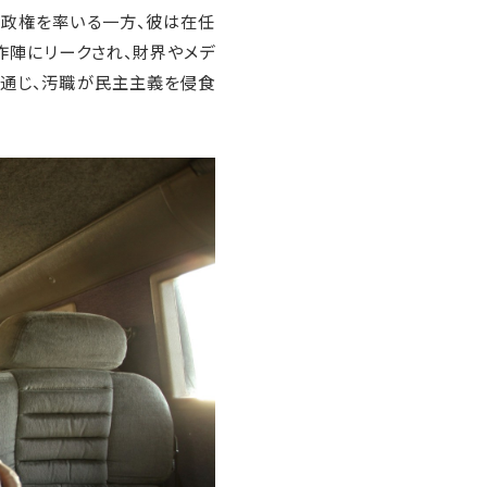
で政権を率いる一方、彼は在任
作陣にリークされ、財界やメデ
を通じ、汚職が民主主義を侵食