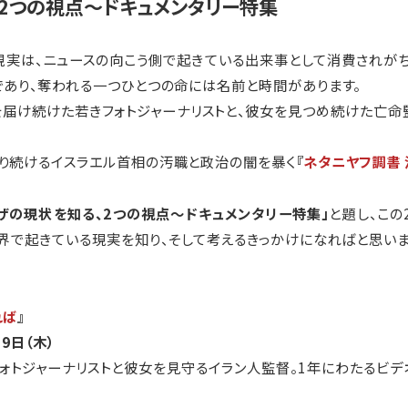
2つの視点～ドキュメンタリー特集
現実は、ニュースの向こう側で起きている出来事として消費されがち
であり、奪われる一つひとつの命には名前と時間があります。
届け続けた若きフォトジャーナリストと、彼女を見つめ続けた亡命
り続けるイスラエル首相の汚職と政治の闇を暴く
『
ネタニヤフ調書
ザの現状を知る、2つの視点～ドキュメンタリー特集」
と題し、この
世界で起きている現実を知り、そして考えるきっかけになればと思いま
れば
』
9日（木）
ォトジャーナリストと彼女を見守るイラン人監督。1年にわたるビデ