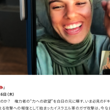
争
』
6日（木）
のか？ 権力者の“力への欲望”を白日の元に曝す、いま必見のドキ
スによる攻撃への報復として始まったイスラエル軍のガザ攻撃は、今な