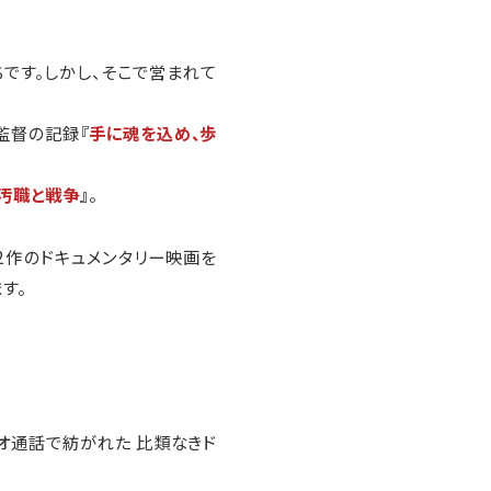
です。しかし、そこで営まれて
監督の記録『
⼿に魂を込め、歩
 汚職と戦争
』
。
2作のドキュメンタリー映画を
す。
オ通話で紡がれた 比類なきド