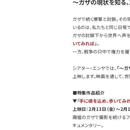
～ガザの現状を知る、
ガザで続く爆撃と封鎖。その
いるのは、私たちと同じ日常
ガザの封鎖下から世界へ声を
いてみれば
』
。
一方、戦争の只中で権力を握
シアター・エンヤでは、
「～ガ
上映します。映画を通して、
■特集作品紹介
▼『
⼿に魂を込め、歩いてみ
上映日：2月13日（金）～2月1
廃墟のガザで撮影を続けるフ
キュメンタリー。