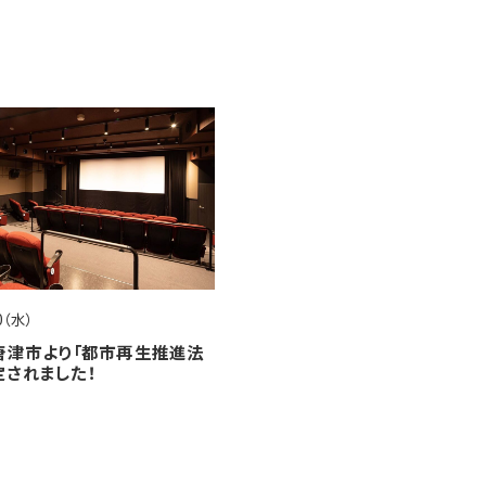
20（水）
、唐津市より「都市再生推進法
定されました！