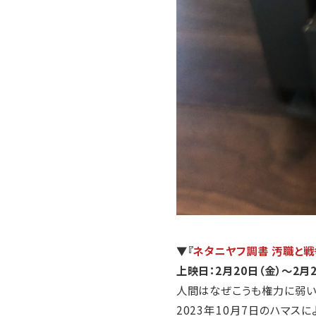
▼
『
ネタニヤフ調書 汚職と戦
上映日：2月20日（金）～2月2
人間はなぜこうも権力に弱い
2023年10月7日のハマ