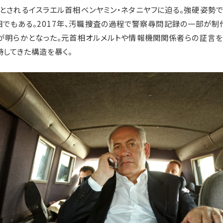
とされるイスラエル首相ベンヤミン・ネタニヤフに迫る。強硬姿勢
でもある。2017年、汚職捜査の過程で警察尋問記録の一部が制
が明らかとなった。元首相オルメルトや情報機関関係者らの証言
持してきた構造を暴く。