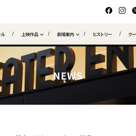
ール
上映作品
劇場案内
ヒストリー
ク
NEWS