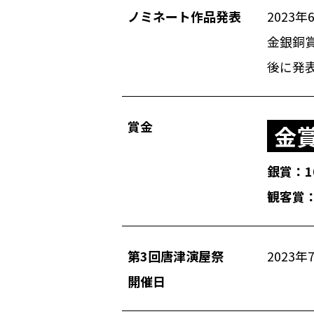
ノミネート作品発表
2023
金銀銅賞
後に発
賞金
金賞
銀賞：1
観客賞
第3回唐津演屋祭
2023
開催日