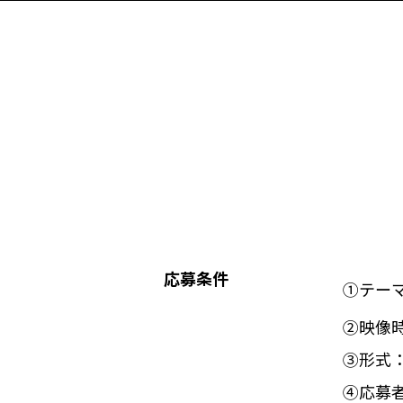
応募条件
①テー
②映像時
③形式
④応募