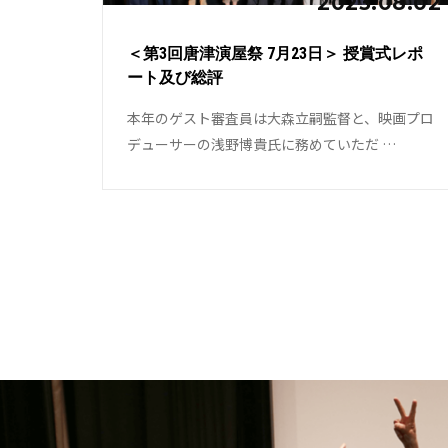
2023.08.02
＜第3回唐津演屋祭 7月23日＞ 授賞式レポ
ート及び総評
本年のゲスト審査員は大森立嗣監督と、映画プロ
デューサーの浅野博貴氏に務めていただ …