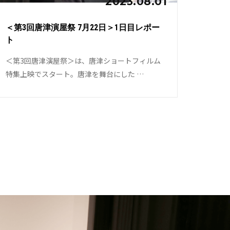
2023.08.01
＜第3回唐津演屋祭 7月22日＞1日目レポー
ト
＜第3回唐津演屋祭＞は、唐津ショートフィルム
特集上映でスタート。唐津を舞台にした …