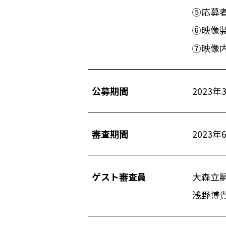
⑤応募
⑥映像製
⑦映像
公募期間
2023
審査期間
2023
ゲスト審査員
大森立
浅野博