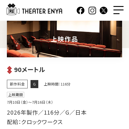
上映作品
90メートル
新作料金
G
上映時間：116分
上映期間
7月10日（金）〜7月16日（木）
2026年製作／116分／G／日本
配給：クロックワークス