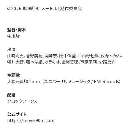
©2026 映画『90 メートル』製作委員会
監督・脚本
中川駿
出演
山時聡真、菅野美穂、南琴奈、田中偉登 ／ 西野七瀬、荻野みかん、
朝井大智、藤本沙紀、オラキオ、金澤美穂、市原茉莉、少路勇介
主題歌
大森元貴「0.2mm」（ユニバーサル ミュージック / EMI Records）
配給
クロックワークス
公式サイト
https://movie90m.com