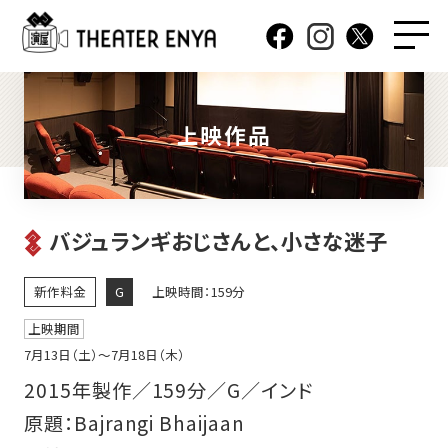
上映作品
バジュランギおじさんと、小さな迷子
新作料金
G
上映時間：159分
上映期間
7月13日（土）〜7月18日（木）
2015年製作／159分／G／インド
原題：Bajrangi Bhaijaan