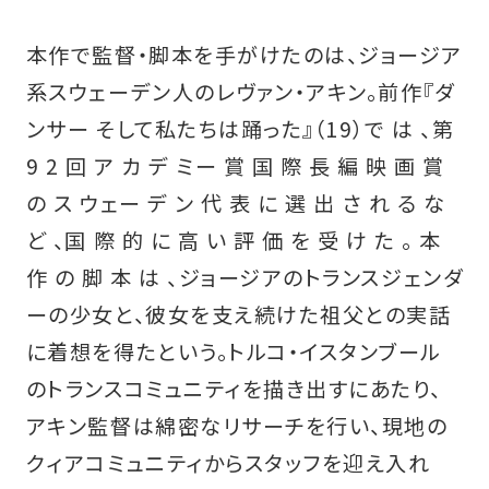
本作で監督・脚本を手がけたのは、ジョージア
系スウェーデン人のレヴァン・アキン。前作『ダ
ンサー そして私たちは踊った』（19）で は 、第
9 2 回 ア カ デ ミー 賞 国 際 長 編 映 画 賞
の ス ウェー デ ン 代 表 に 選 出 さ れ る な
ど 、国 際 的 に 高 い 評 価 を 受 け た 。 本
作 の 脚 本 は 、ジョージアのトランスジェンダ
ーの少女と、彼女を支え続けた祖父との実話
に着想を得たという。トルコ・イスタンブール
のトランスコミュニティを描き出すにあたり、
アキン監督は綿密なリサーチを行い、現地の
クィアコミュニティからスタッフを迎え入れ