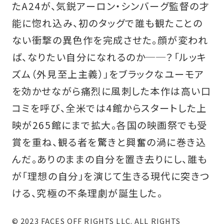
たA24が、気鋭アーロン・シンバーグ監督の才
能に惚れ込み、初のタッグで誰も観たことの
ない衝撃の異色作を完成させた。顔が変われ
ば、なりたい自分になれるのか──？「ルッキ
ズム（外見至上主義）」をブラックなユーモア
を効かせながら痛烈に風刺した本作は高い口
コミを呼び、全米では4館からスタートした上
映が265館にまで拡大。各国の映画祭でも受
賞を重ね、観る者を驚きと興奮の渦に巻き込
んだ。ありのままの自分を置き去りにし、誰も
が「理想の自分」を演じて生きる現代に突きつ
ける、究極の不条理劇が誕生した。
© 2023 FACES OFF RIGHTS LLC. ALL RIGHTS