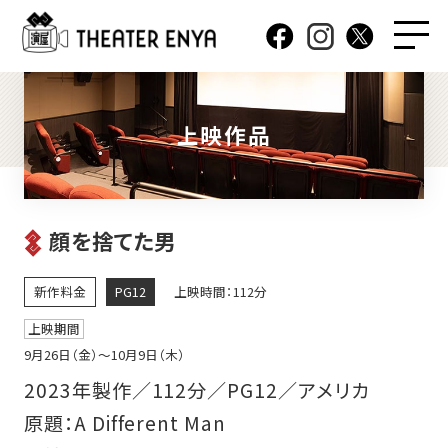
上映作品
顔を捨てた男
新作料金
PG12
上映時間：112分
上映期間
9月26日（金）〜10月9日（木）
2023年製作／112分／PG12／アメリカ
原題：A Different Man