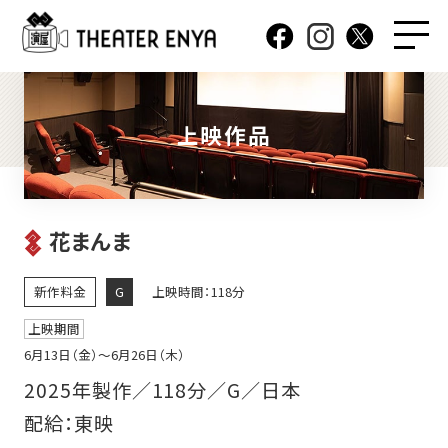
上映作品
花まんま
新作料金
G
上映時間：118分
上映期間
6月13日（金）〜6月26日（木）
2025年製作／118分／G／日本
配給：東映