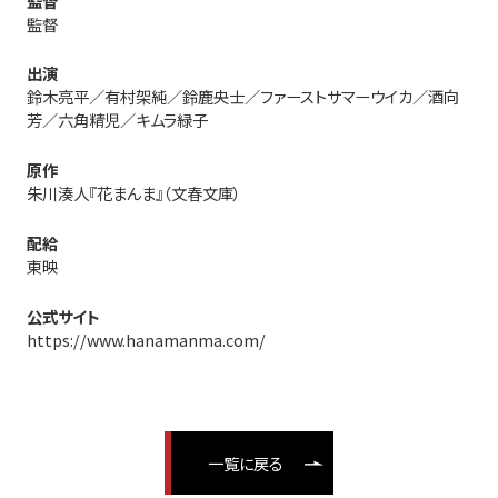
監督
監督
出演
鈴木亮平／有村架純／鈴鹿央士／ファーストサマーウイカ／酒向
芳／六角精児／キムラ緑子
原作
朱川湊人『花まんま』（文春文庫）
配給
東映
公式サイト
https://www.hanamanma.com/
一覧に戻る