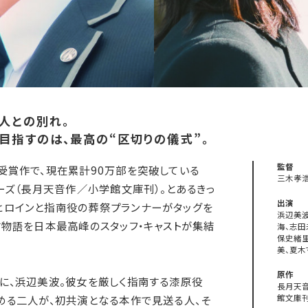
人との別れ。
目指すのは、最高の“区切りの儀式”。
監督
受賞作で、現在累計90万部を突破している
三木孝
リーズ（長月天音作／小学館文庫刊）。とあるきっ
出演
ヒロインと指南役の葬祭プランナーがタッグを
浜辺美波
す物語を日本最高峰のスタッフ・キャストが集結
海、志田
保史緒里
美、夏木
原作
に、浜辺美波。彼女を厳しく指南する漆原役
長月天音
める二人が、初共演となる本作で見送る人、そ
館文庫刊