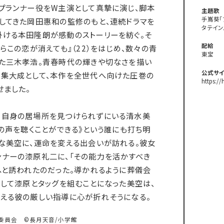
プランナー役をW主演として真摯に演じ、脚本
主題歌
手嶌葵「
してきた岡田惠和の監修のもと、連続ドラマを
タテイン
ける本田隆朗が感動のストーリーを紡ぐ。そ
配給
らこの恋が消えても』（22）をはじめ、数々の青
東宝
た三木孝浩。青春時代の輝きや切なさを描い
公式サイ
の集大成として、本作を全世代へ向けた圧巻の
https:/
せました。
、自身の居場所を見つけられずにいる清水美
人の声を聴くことができる》という誰にも打ち明
な美空に、運命を変える出会いが訪れる。彼女
ナーの漆原礼二に、「その能力を活かすべき
へと誘われたのだった。導かれるように葬儀会
として漆原とタッグを組むことになった美空は、
える彼の厳しい指導に心が折れそうになる。
製作委員会 ©長月天音/小学館