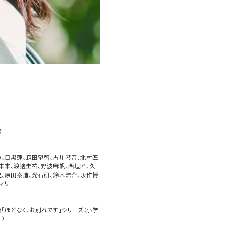
浩
、目黒蓮、森田望智、古川琴音、北村匠
未来、渡邊圭祐、野波麻帆、西垣匠、久
、原田泰造、光石研、鈴木浩介、永作博
マリ
「ほどなく、お別れです」シリーズ（小学
）