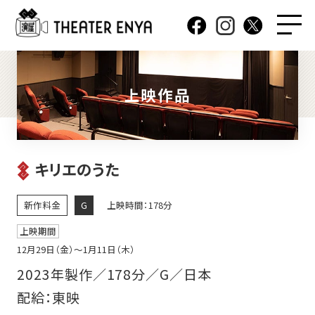
上映作品
キリエのうた
新作料金
G
上映時間：178分
上映期間
12月29日（金）〜1月11日（木）
2023年製作／178分／G／日本
配給：東映