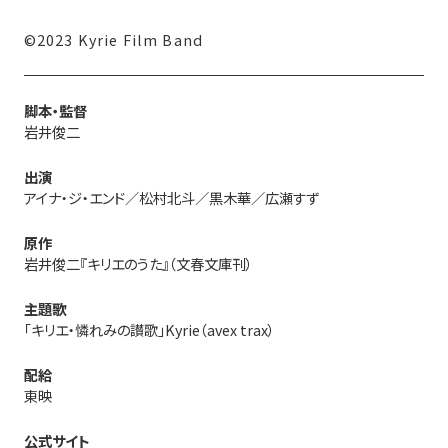
©2023 Kyrie Film Band
脚本・監督
岩井俊二
出演
アイナ・ジ・エンド／松村北斗／黒木華／広瀬すず
原作
岩井俊二『キリエのうた』（文春文庫刊）
主題歌
「キリエ・憐れみの讃歌」Kyrie（avex trax）
配給
東映
公式サイト