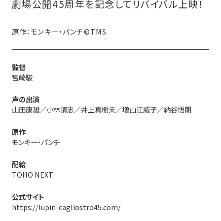
劇場公開45周年を記念してリバイバル上映！
原作：モンキー・パンチ©TMS
監督
宮崎駿
声の出演
山田康雄／小林清志／井上真樹夫／増山江威子／納谷悟朗
原作
モンキー・パンチ
配給
TOHO NEXT
公式サイト
https://lupin-cagliostro45.com/