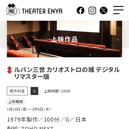
上映作品
ルパン三世 カリオストロの城 デジタル
リマスター版
新作料金
G
上映時間：100分
上映期間
1月24日（金）〜2月6日（木）
1979年製作／100分／G／日本
配給：TOHO NEXT