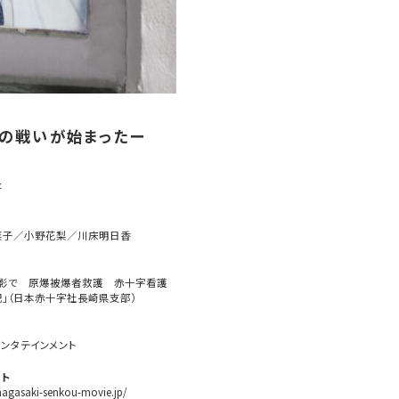
ちの戦いが始まったー
平
菜子／小野花梨／川床明日香
の影で 原爆被爆者救護 赤十字看護
」（日本赤十字社長崎県支部）
ンタテインメント
ト
/nagasaki-senkou-movie.jp/