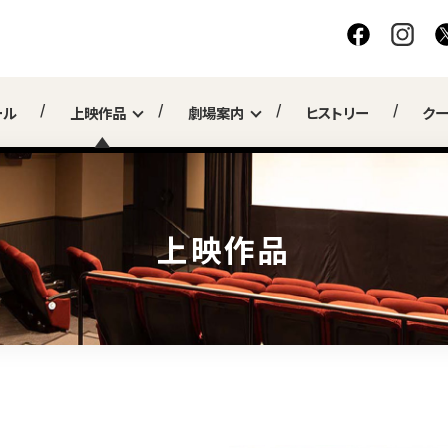
ール
上映作品
劇場案内
ヒストリー
ク
上映作品