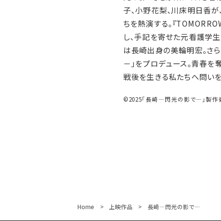
子、小野花梨、川床明日香が
ちを熱演する。『TOMORR
し、手記を寄せた元看護学生
は長崎出身の美輪明宏。さら
－」をプロデュース。青春を
戦後を生きる私たちへ問いを
©2025「長崎―閃光の影で―」製
Home
上映作品
長崎―閃光の影で―