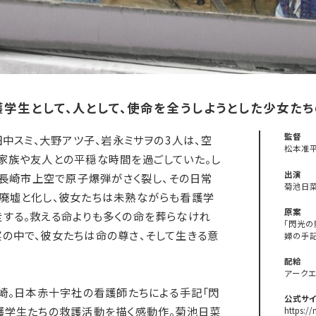
学生として、人として、使命を全うしようとした少女た
監督
田中スミ、大野アツ子、岩永ミサヲの3人は、空
松本准
家族や友人との平穏な時間を過ごしていた。し
出演
分、長崎市上空で原子爆弾がさく裂し、その日常
菊池日
廃墟と化し、彼女たちは未熟ながらも看護学
原案
する。救える命よりも多くの命を葬らなけれ
「閃光
の中で、彼女たちは命の尊さ、そして生きる意
婦の手記
配給
アークエ
長崎。日本赤十字社の看護師たちによる手記「閃
公式サイ
護学生たちの救護活動を描く感動作。菊池日菜
https:/