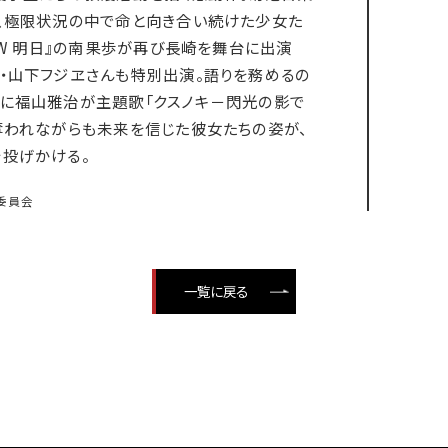
、極限状況の中で命と向き合い続けた少女た
OW 明日』の南果歩が再び長崎を舞台に出演
・山下フジヱさんも特別出演。語りを務めるの
に福山雅治が主題歌「クスノキ－閃光の影で
奪われながらも未来を信じた彼女たちの姿が、
投げかける。
作委員会
一覧に戻る