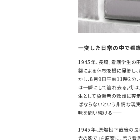
一変した日常の中で看護
1945年、長崎。看護学生の
襲による休校を機に帰郷し、
かし、8月9日午前11時2
は一瞬にして崩れ去る。街は
生として負傷者の救護に奔走
ばならないという非情な現実
味を問い続ける――
1945年、原爆投下直後の
光の影で」を原案に、若き看