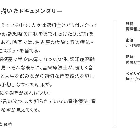
に描いたドキュメンタリー
監督
えている中で、人々は認知症とどう付き合って
野澤和
いる。認知症の症状を薬で和らげたり、進行を
出演
ある。映画では、名古屋の病院で音楽療法を
北村裕
スポットを当てる。
配給
脳梗塞で半身麻痺になった女性、認知症高齢
武蔵野
男・・そんな彼らに、音楽療法士が、優しく音
公式サイ
状と人生を鑑みながら適切な音楽療法を施し
https:/
も予想しなかった結果が。
せになる時があればいい」
が言い放つ。まだ知られていない音楽療法。音
希望が見えてくる。
員会 配給