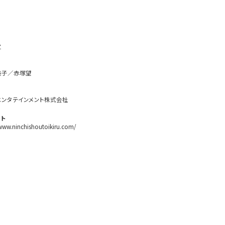
之
美子／赤塚望
エンタテインメント株式会社
ト
/www.ninchishoutoikiru.com/