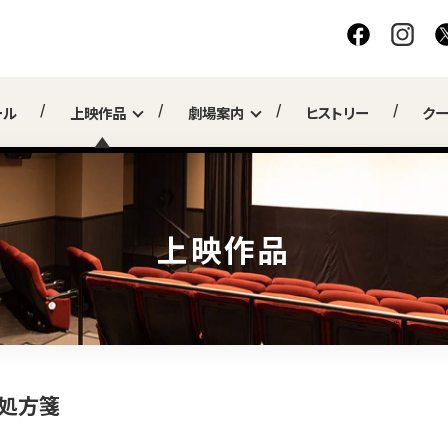
ール
上映作品
劇場案内
ヒストリー
ク
上映作品
の処方箋