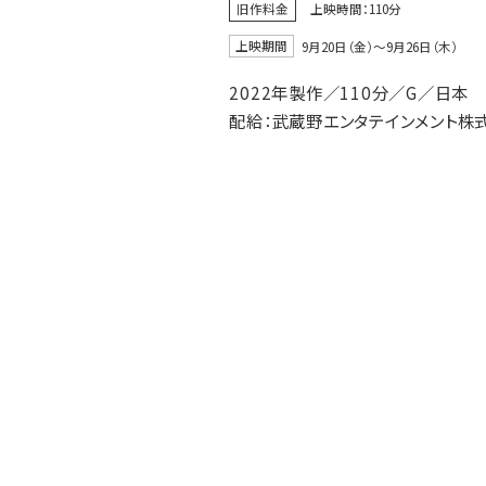
旧作料金
上映時間：110分
上映期間
9月20日（金）〜9月26日（木）
2022年製作／110分／G／日本
配給：武蔵野エンタテインメント株