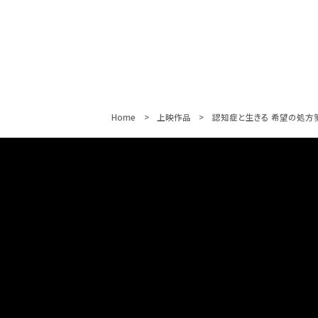
Home
上映作品
認知症と生きる 希望の処方