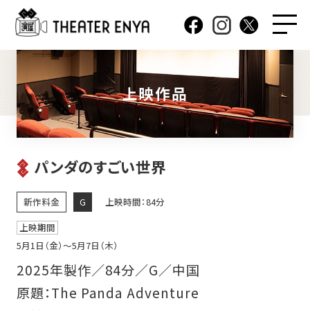
上映作品
パンダのすごい世界
新作料金
G
上映時間：84分
上映期間
5月1日（金）〜5月7日（木）
2025年製作／84分／G／中国
原題：The Panda Adventure