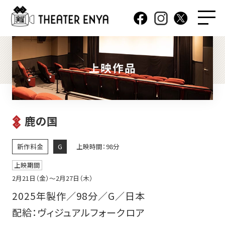
上映作品
鹿の国
新作料金
G
上映時間：98分
上映期間
2月21日（金）〜2月27日（木）
2025年製作／98分／G／日本
配給：ヴィジュアルフォークロア