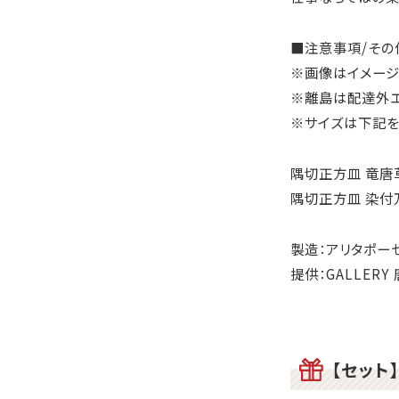
■注意事項/その
※画像はイメージ
※離島は配達外エ
※サイズは下記を
隅切正方皿 竜唐草
隅切正方皿 染付万
製造：アリタポー
提供：GALLERY
【セット