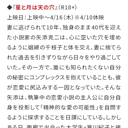
◆『
星と月は天の穴
』（R18+）
上映日：上映中～4/16（木）※4/10休映
妻に逃げられて10年、独身のまま40代を迎え
た小説家の矢添克二は、心に空いた穴を埋め
るように娼婦の千枝子と体を交え、妻に捨てら
れた過去を引きずりながら日々をやり過ごして
いた。その一方で、誰にも知られたくない自分
の秘密にコンプレックスを抱えていることも、彼
が恋愛に尻込みする一因となっていた。そんな
矢添は、執筆中の恋愛小説の主人公に自分自
身を投影して「精神的な愛の可能性」を自問す
るように探求することを日課にしている。しかし
ある日、画廊で出会った大学生・瀬川紀子と彼