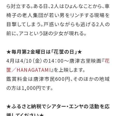
ら対立する。ある日、2人はひょんなことから、車
椅子の老人集団が若い男をリンチする現場を
目撃してしまう。戸惑いながらも逃げる2人の
前に、アコという謎の少女が現れる。
★
毎月第2金曜日は「花筐の日」
★
4月は4/10（金）の14：00～唐津古里映画『
花
筐／HANAGATAMI
』を上映します。
鑑賞料金は唐津市民600円、そのほかの地域
の方は1,000円です。
★ふるさと納税でシアター・エンヤの活動を応
援してください★