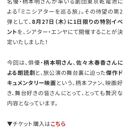
名優・柄本明さんが率いる劇団東京乾電池に
よる「ミニシアターを巡る旅」。その待望の第2
弾として、
8月27日（木）に1日限りの特別イベ
ント
を、シアター・エンヤにて開催することが決
定いたしました！
今回は、俳優・
柄本明さん
、
佐々木春香さんに
よる朗読劇
と、旅公演の舞台裏に迫った
傑作ド
キュメンタリー映画
という、柄本ファン、映画好
き、舞台好きの皆さんにとって、とっても贅沢な
内容となっています。
▼チケット購入は
こちら