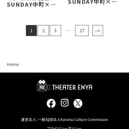
SUNDAY中町×九
SUNDAY中町×九
大生コラボ企画
大生コラボ企画レポ
ート
1
2
3
…
17
Home
運営法人：一般社団法人Karatsu Culture Commission
プライバシーポリシー