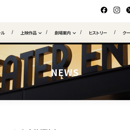
ール
上映作品
劇場案内
ヒストリー
ク
NEWS