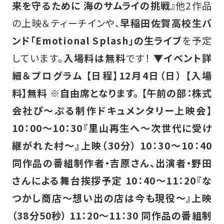
来を守るために 海のサムライの挑戦
』他2作品
の上映＆ティーチインや、
早稲田佐賀高校生バ
ンド「Emotional Splash」の生ライブ
を予定
しています。
入場料は無料
です！
▼イベント詳
細＆プログラム
【日程】12月4日（日）
【入場
料】無料 ※自由席となります。
【午前の部：株式
会社ぴ～ぷる制作ドキュメンタリー上映会】
10：00～10：30『里山再生へ～次世代に受け
継がれた村～』上映（30分）
10：30～10：40
同作品の番組制作者・吉原さん、出演者・野田
さんによる舞台挨拶予定
10：40～11：20『な
つかし商店～想い出の店は今も現役～』上映
（38分50秒）
11：20～11：30 同作品の番組制