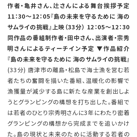
作者・亀井さん、辻さんによる舞台挨拶予定
11：30～12：05『島の未来を守るために 海の
サムライの挑戦』上映（33分）
12：05～12：30
同作品の番組制作者・田中さん、出演者・宗秀
明さんによるティーチイン予定
▼作品紹介
『島の未来を守るために 海のサムライの挑戦』
(33分) 唐津市の離島・松島で海士漁を営む若
者たちの奮闘を描いた番組、温暖化の影響で
漁獲量が減少する島に新たな産業を創出しよ
うとグランピングの構想を打ち出した。番組で
は若者のひとり宗秀明さんに3年にわたり密着
グランピングの構想から完成までを追いかけ
た。島の現状と未来のために活動する若者の