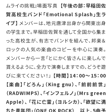
ムライの挑戦』場面写真
【午後の部：早稲田佐
賀高校生バンド「Emotional Splash」生ラ
イブ】
メンバーは、地元唐津出身から関東出身
の学生まで。早稲田佐賀を通して全国から集ま
った高校生が、有志でバンドを組んで、邦楽＆
ロックの人気の楽曲のコピーを中心に演奏。
メンバーから一言「とにかく皆さんに楽しんで
貰えるように、全力で演奏しますでの、どうぞ遊
びに来てください！」
【時間】14：00～15：00
【楽曲】「どろん」（King gnu）、「前前前世」
（RADWIMPS）、「インフェルノ」（Mrs green
Apple）、
「花に亡霊」（ヨルシカ）、「欲望に満
ちた青年団」（ONE OK ROCK） 以上、5曲予