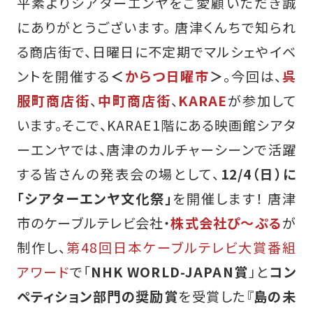
平素よりシアターエンヤをご愛顧いただき誠
にありがとうございます。 唐津くんちで知られ
る商店街で、日曜日に不定期でマルシェやイベ
ントを開催する
＜
からつ日曜市
＞
。今回は、
呉
服町商店街
、
中町商店街
、
KARAE
が参加して
います。そこで、KARAE1階にある映画館シアタ
ーエンヤでは、唐津のカルチャーシーンで活躍
する皆さんの発表会の場として、
12/4（日）に
「シアターエンヤ文化祭」
を開催します！ 唐津
市のケーブルテレビ会社・
株式会社ぴ～ぷる
が
制作し、
第48回日本ケーブルテレビ大賞番組
アワード
で「
NHK WORLD-JAPAN賞
」と
コン
ペティション部門の奨励賞
を受賞した『
島の未