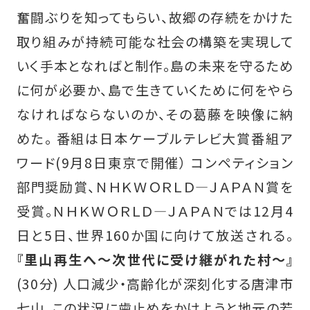
奮闘ぶりを知ってもらい、故郷の存続をかけた
取り組みが持続可能な社会の構築を実現して
いく手本となればと制作。島の未来を守るため
に何が必要か、島で生きていくために何をやら
なければならないのか、その葛藤を映像に納
めた。 番組は日本ケーブルテレビ大賞番組ア
ワード(9月8日東京で開催） コンペティション
部門奨励賞、ＮＨＫＷＯＲＬＤ―ＪＡＰＡＮ賞を
受賞。ＮＨＫＷＯＲＬＤ―ＪＡＰＡＮでは12月4
日と5日、世界160か国に向けて放送される。
『里山再生へ～次世代に受け継がれた村～』
(30分) 人口減少・高齢化が深刻化する唐津市
七山。この状況に歯止めをかけようと地元の若