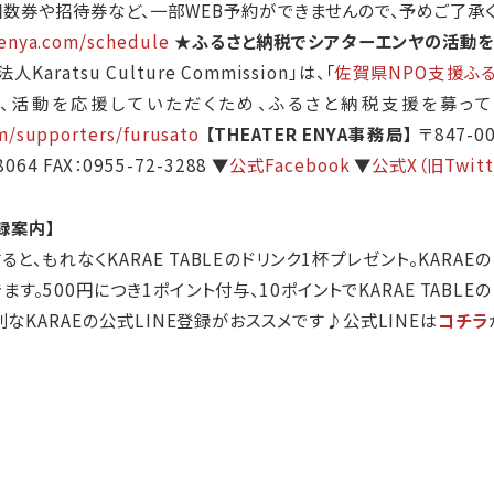
回数券や招待券など、一部WEB予約ができませんので、予めご了承
-enya.com/schedule
★ふるさと納税でシアターエンヤの活動を
ratsu Culture Commission」は、「
佐賀県NPO支援ふ
、活動を応援していただくため、ふるさと納税支援を募って
om/supporters/furusato
【THEATER ENYA事務局】
〒847-
8064 FAX：0955-72-3288 ▼
公式Facebook
▼
公式X（旧Twitt
登録案内】
すると、もれなくKARAE TABLEのドリンク1杯プレゼント。KAR
す。500円につき1ポイント付与、10ポイントでKARAE TABLEの
なKARAEの公式LINE登録がおススメです♪
公式LINEは
コチラ