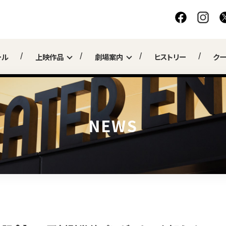
ール
上映作品
劇場案内
ヒストリー
ク
NEWS