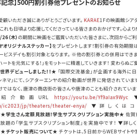
年記念】500円割引券他プレゼントのお知らせ
愛顧いただき誠にありがとうございます。
KARAE
1Fの映画館シアタ
これも日頃より応援してくださっている皆さまのおかげです。心より
/26（木）
の期間に映画をご鑑賞いただいた皆さまに、次回からご利
ヤオリジナルステッカー】
をプレゼントします！割引券の有効期限は今
ービスデイも割引対象となります。 ※他の割引券との併用はできませ
ハートを元気にする！」をモットーに精進していきます！ 変わらぬご
世界デビューしました！！★
「国際交流基金」が企画する海外に日
ト・シネマ」にて、シアターエンヤの紹介動画が世界に発信されていま
けではなく、唐津の商店街の皆さんや唐津のことも紹介されています
紹介動画URL
https://youtu.be/Yf9aIax9Wyc
▼
tch/ic2023/jp/theaters/theater-enya/
▼詳しくは
★学生さん定額見放題！学生サブスクリプション実施中★
佐賀
画見放題の「学生サブスクリプション制度」を実施中です！ ▼詳し
★チケット販売について★
チケットは、5日前からWEBサイト