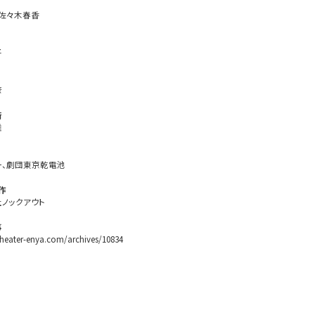
佐々木春香
平
奈
術
雄
一、劇団東京乾電池
作
ノックアウト
事
/theater-enya.com/archives/10834