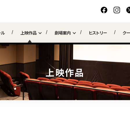
ール
上映作品
劇場案内
ヒストリー
ク
上映作品