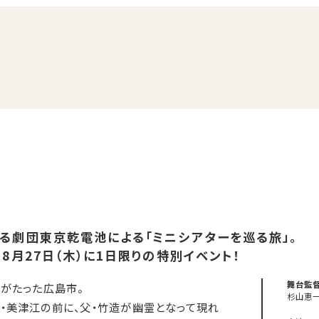
る劇団東京乾電池による「ミニシアターを巡る旅」。
8月27日（木）に1日限りの特別イベント！
舞台監
年がたった広島市。
杉山恵
・美津江の前に、父・竹造が幽霊となって現れ