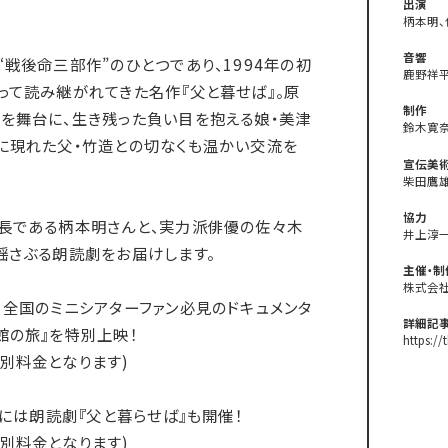
出演
柄本明、
音響
“戦後命三部作”のひとつであり、1994年の初
鹿野祥
って読み継がれてきた名作『父と暮せば』。原
制作
を舞台に、生き残った負い目を抱える娘・美津
鈴木寛
に現れた父・竹造との切なくも温かい交流を
宣伝美
柴田鷹
協力
長である柄本明さんと、実力派俳優の佐々木
井上淳
揺さぶる朗読劇をお届けします。
主催・制
株式会社
、全国のミニシアターファン必見のドキュメンタ
詳細記
館の旅』を特別上映！
https:/
別料金となります)
)には朗読劇『父と暮らせば』も開催！
別料金となります)