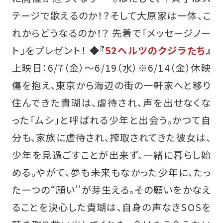
テージで歌えるのか！？そして大原家は一体、こ
れからどうなるのか！？ 先着で「メッセージノー
ト」をプレゼント！
◆『
52ヘルツのクジラたち
』
上映日：6/7（金）〜6/19（水）※6/14（金）休映
傷を抱え、東京から海辺の街の一軒家へと移り
住んできた貴瑚は、虐待され、声を出せなくな
った「ムシ」と呼ばれる少年と出会う。かつて自
分も、家族に虐待され、搾取されてきた彼女は、
少年を見過ごすことが出来ず、一緒に暮らし始
める。やがて、夢も未来もなかった少年に、たっ
た一つの“願い’’が芽生える。その願いをかなえ
ることを決心した貴瑚は、自身の声なきSOSを