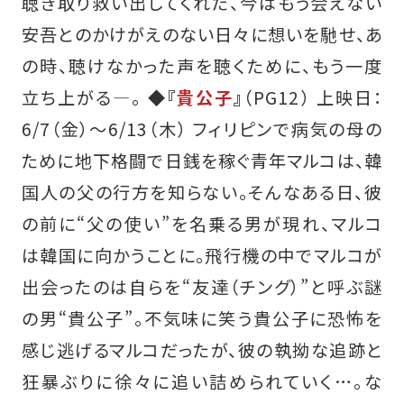
聴き取り救い出してくれた、今はもう会えない
安吾とのかけがえのない日々に想いを馳せ、あ
の時、聴けなかった声を聴くために、もう一度
立ち上がる―。
◆『
貴公子
』
（PG12） 上映日：
6/7（金）〜6/13（木） フィリピンで病気の母の
ために地下格闘で日銭を稼ぐ青年マルコは、韓
国人の父の行方を知らない。そんなある日、彼
の前に“父の使い”を名乗る男が現れ、マルコ
は韓国に向かうことに。飛行機の中でマルコが
出会ったのは自らを“友達（チング）”と呼ぶ謎
の男“貴公子”。不気味に笑う貴公子に恐怖を
感じ逃げるマルコだったが、彼の執拗な追跡と
狂暴ぶりに徐々に追い詰められていく…。な