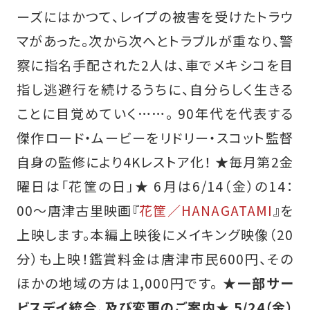
ーズにはかつて、レイプの被害を受けたトラウ
マがあった。次から次へとトラブルが重なり、警
察に指名手配された2人は、車でメキシコを目
指し逃避行を続けるうちに、自分らしく生きる
ことに目覚めていく……。 90年代を代表する
傑作ロード・ムービーをリドリー・スコット監督
自身の監修により4Kレストア化！ ★毎月第2金
曜日は「花筐の日」★ 6月は6/14（金）の14：
00～唐津古里映画『
花筐／HANAGATAMI
』を
上映します。本編上映後にメイキング映像（20
分）も上映！鑑賞料金は唐津市民600円、その
ほかの地域の方は1,000円です。
★一部サー
ビスデイ統合、及び変更のご案内★
5/24（金）