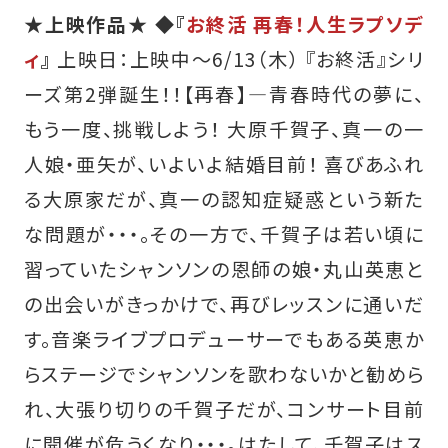
★上映作品★
◆『
お終活 再春！人生ラプソデ
ィ
』
上映日：上映中～6/13（木） 『お終活』シリ
ーズ第2弾誕生！！【再春】―青春時代の夢に、
もう一度、挑戦しよう！ 大原千賀子、真一の一
人娘・亜矢が、いよいよ結婚目前！ 喜びあふれ
る大原家だが、真一の認知症疑惑という新た
な問題が・・・。その一方で、千賀子は若い頃に
習っていたシャンソンの恩師の娘・丸山英恵と
の出会いがきっかけで、再びレッスンに通いだ
す。音楽ライブプロデューサーでもある英恵か
らステージでシャンソンを歌わないかと勧めら
れ、大張り切りの千賀子だが、コンサート目前
に開催が危うくなり・・・。はたして、千賀子はス