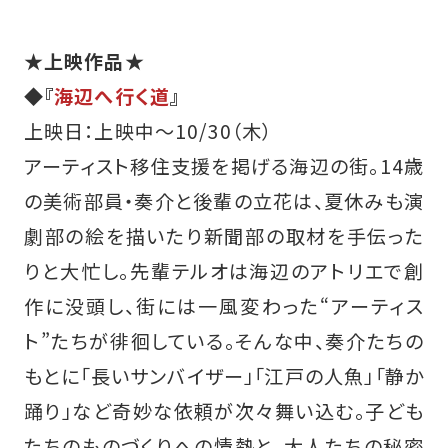
★上映作品★
◆『
海辺へ行く道
』
上映日：上映中～10/30（木）
アーティスト移住支援を掲げる海辺の街。14歳
の美術部員・奏介と後輩の立花は、夏休みも演
劇部の絵を描いたり新聞部の取材を手伝った
りと大忙し。先輩テルオは海辺のアトリエで創
作に没頭し、街には一風変わった“アーティス
ト”たちが徘徊している。そんな中、奏介たちの
もとに「長いサンバイザー」「江戸の人魚」「静か
踊り」など奇妙な依頼が次々舞い込む。子ども
たちのものづくりへの情熱と、大人たちの秘密