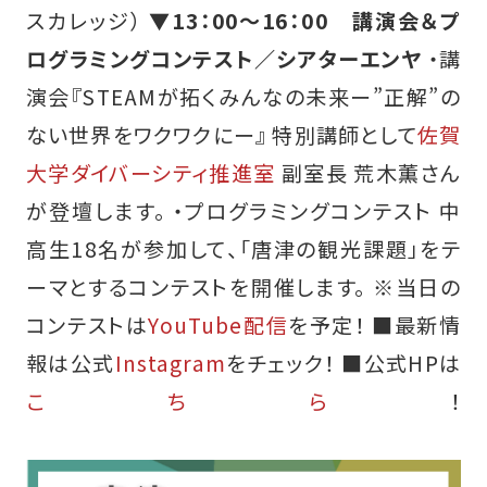
スカレッジ）
▼13：00～16：00 講演会＆プ
ログラミングコンテスト／シアターエンヤ
・講
演会『STEAMが拓くみんなの未来ー”正解”の
ない世界をワクワクにー』 特別講師として
佐賀
大学ダイバーシティ推進室
副室長 荒木薫さん
が登壇します。 ・プログラミングコンテスト 中
高生18名が参加して、「唐津の観光課題」をテ
ーマとするコンテストを開催します。 ※当日の
コンテストは
YouTube配信
を予定！ ■最新情
報は公式
Instagram
をチェック！ ■公式HPは
こちら
！