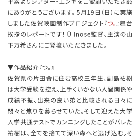
平素よりシアター・エンヤをご愛顧いただき誠
にありがとうございます。 5月19日（日）に実施
しました佐賀映画制作プロジェクト『
つ。
』舞台
挨拶のレポートです！ Ü Inose監督、主演の山
下万希さんにご登壇いただきました。
▼作品紹介『つ。』
佐賀県の⽚⽥舎に住む⾼校三年⽣、副島祐樹
は⼤学受験を控え、上⼿くいかない⼈間関係や
成績不振、出来の良い弟と⽐較される⽇々に
悶々と焦りを募らせていた。そして迎えた⼤学
⼊学共通テストでカンニングしたことがバレた
祐樹は、全てを捨てて深い森へと逃げ込む。そ